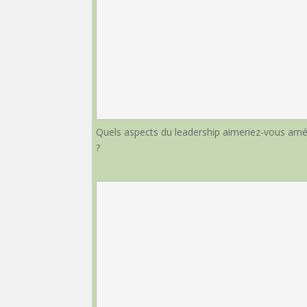
Quels aspects du leadership aimeriez-vous amél
?