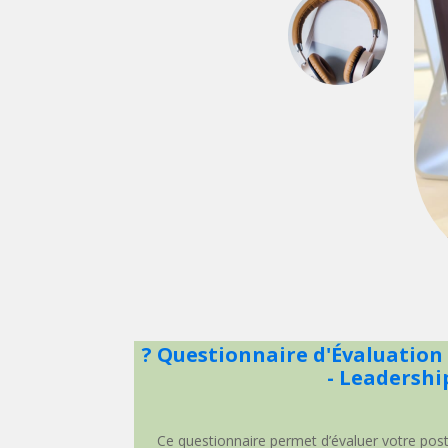
? Questionnaire d'Évaluation
- Leadershi
Ce questionnaire permet d’évaluer votre po